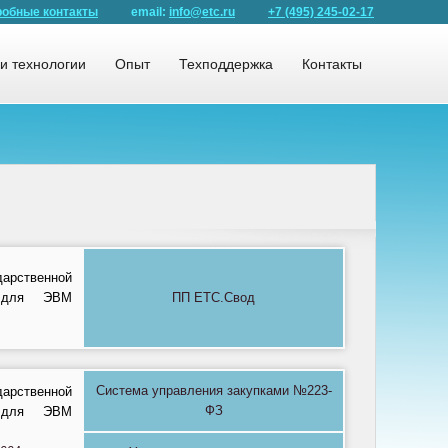
обные контакты
email:
info@etc.ru
+7 (495) 245-02-17
и технологии
Опыт
Техподдержка
Контакты
рственной
ы для ЭВМ
ПП ЕТС.Свод
Система управления закупками №223-
рственной
ФЗ
ы для ЭВМ