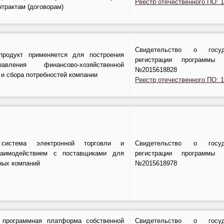
Реестр отечественного ПО: 
нтрактам (договорам)
Свидетельство о госуда
продукт применяется для построения
регистрации программ
вления финансово-хозяйственной
№2015618828
и сбора потребностей компании
Реестр отечественного ПО: 
 система электронной торговли и
Свидетельство о госуда
заимодействием с поставщиками для
регистрации программ
ных компаний
№2015618978
 программная платформа собственной
Свидетельство о госуда