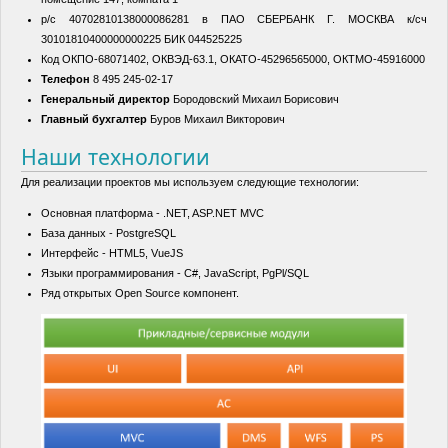
р/с 40702810138000086281 в ПАО СБЕРБАНК Г. МОСКВА к/сч
30101810400000000225 БИК 044525225
Код ОКПО-68071402, ОКВЭД-63.1, ОКАТО-45296565000, ОКТМО-45916000
Телефон
8 495 245-02-17
Генеральный директор
Бородовский Михаил Борисович
Главный бухгалтер
Буров Михаил Викторович
Наши технологии
Для реализации проектов мы используем следующие технологии:
Основная платформа - .NET, ASP.NET MVC
База данных - PostgreSQL
Интерфейс - HTML5, VueJS
Языки программирования - C#, JavaScript, PgPl/SQL
Ряд открытых Open Source компонент.